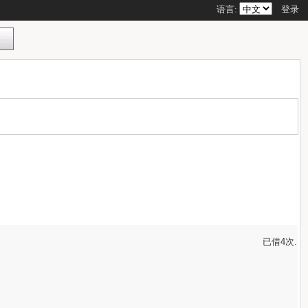
语言:
登录
已借4次.