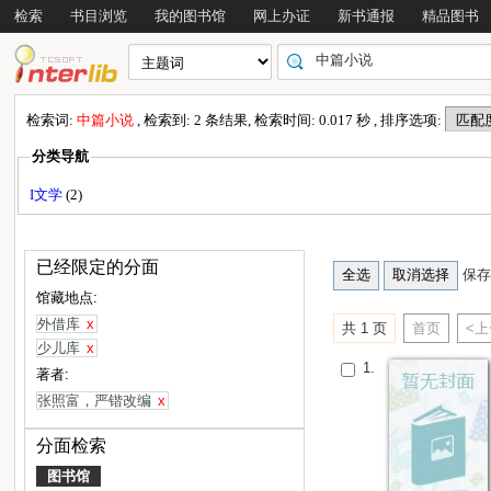
检索
书目浏览
我的图书馆
网上办证
新书通报
精品图书
检索词:
中篇小说
, 检索到: 2 条结果, 检索时间: 0.017 秒 , 排序选项:
分类导航
I文学
(2)
已经限定的分面
保存
馆藏地点:
外借库
x
共 1 页
首页
<
少儿库
x
1.
著者:
张照富，严锴改编
x
分面检索
图书馆