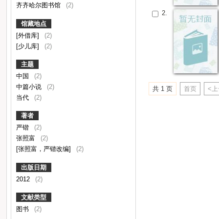
齐齐哈尔图书馆
(2)
2.
馆藏地点
[外借库]
(2)
[少儿库]
(2)
主题
中国
(2)
中篇小说
(2)
共 1 页
首页
<
当代
(2)
著者
严锴
(2)
张照富
(2)
[张照富，严锴改编]
(2)
出版日期
2012
(2)
文献类型
图书
(2)