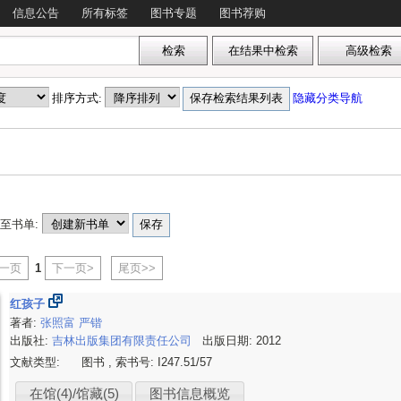
信息公告
所有标签
图书专题
图书荐购
排序方式:
隐藏分类导航
至书单:
上一页
1
下一页>
尾页>>
红孩子
著者:
张照富
严锴
出版社:
吉林出版集团有限责任公司
出版日期: 2012
文献类型:
图书 , 索书号:
I247.51/57
在馆(4)/馆藏(5)
图书信息概览