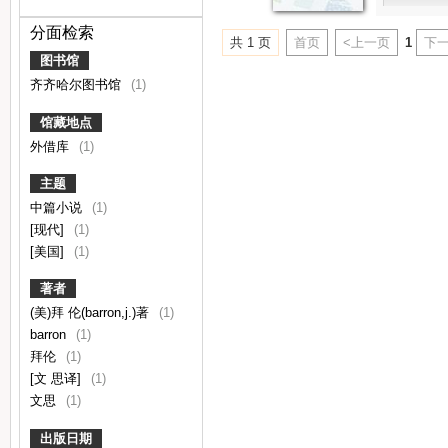
分面检索
共 1 页
首页
<上一页
1
下一
图书馆
齐齐哈尔图书馆
(1)
馆藏地点
外借库
(1)
主题
中篇小说
(1)
[现代]
(1)
[美国]
(1)
著者
(美)拜 伦(barron,j.)著
(1)
barron
(1)
拜伦
(1)
[文 思译]
(1)
文思
(1)
出版日期