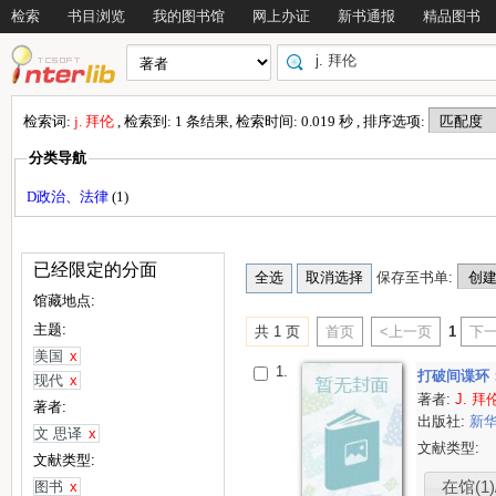
检索
书目浏览
我的图书馆
网上办证
新书通报
精品图书
检索词:
j. 拜伦
, 检索到: 1 条结果, 检索时间: 0.019 秒 , 排序选项:
分类导航
D政治、法律
(1)
已经限定的分面
保存至书单:
馆藏地点:
主题:
共 1 页
首页
<上一页
1
下一
美国
x
1.
打破间谍环
现代
x
著者:
J. 拜
著者:
出版社:
新
文 思译
x
文献类型:
文献类型:
图书
x
在馆(1)