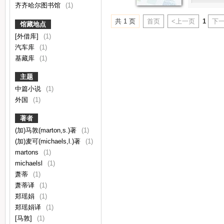
齐齐哈尔图书馆
(1)
共 1 页
首页
<上一页
1
下一
馆藏地点
[外借库]
(1)
汽车库
(1)
基藏库
(1)
主题
中篇小说
(1)
外国
(1)
著者
(加)马敦(marton,s.)著
(1)
(加)麦可(michaels,l.)著
(1)
martons
(1)
michaelsl
(1)
萧蒂
(1)
萧蒂译
(1)
郑瑶娟
(1)
郑瑶娟译
(1)
[马敦]
(1)