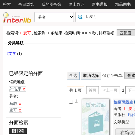
检索
书目浏览
我的图书馆
网上办证
新书通报
精品图书
检索词:
l. 麦可
, 检索到: 1 条结果, 检索时间: 0.019 秒 , 排序选项:
分类导航
I文学
(1)
已经限定的分面
保存至书单:
馆藏地点:
外借库
x
共 1 页
首页
<上一页
1
下一
著者:
1.
姻缘两线牵
马敦
x
著者:
L. 麦
麦可
x
出版社:
现
文献类型:
分面检索
图书馆
在馆(3)