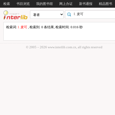
检索
书目浏览
我的图书馆
网上办证
新书通报
精品图书
检索词:
l. 麦可
, 检索到: 0 条结果, 检索时间: 0.016 秒
© 2005－
2026 www.interlib.com.cn, all rights reserved