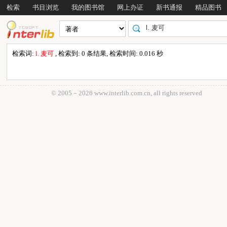
检索
书目浏览
我的图书馆
网上办证
新书通报
精品图书
检索词:
l. 麦可
, 检索到: 0 条结果, 检索时间: 0.016 秒
© 2005－
2026 www.interlib.com.cn, all rights reserved