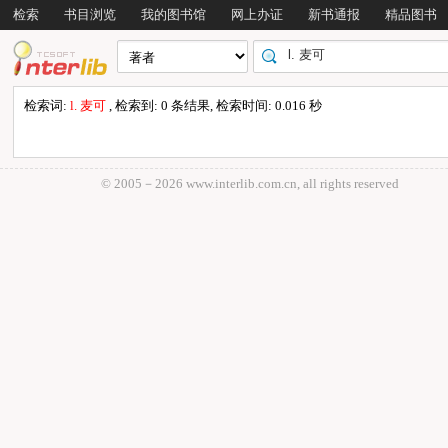
检索
书目浏览
我的图书馆
网上办证
新书通报
精品图书
检索词:
l. 麦可
, 检索到: 0 条结果, 检索时间: 0.016 秒
© 2005－
2026 www.interlib.com.cn, all rights reserved